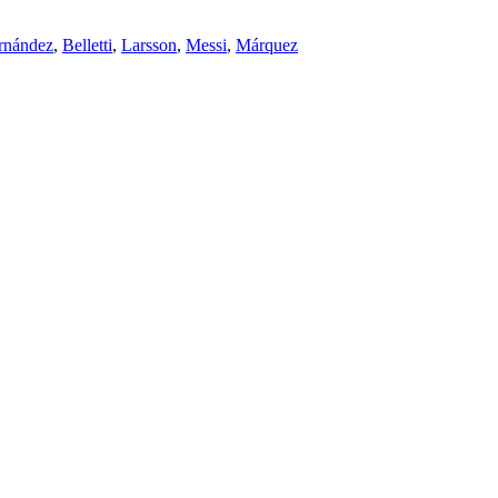
rnández
,
Belletti
,
Larsson
,
Messi
,
Márquez