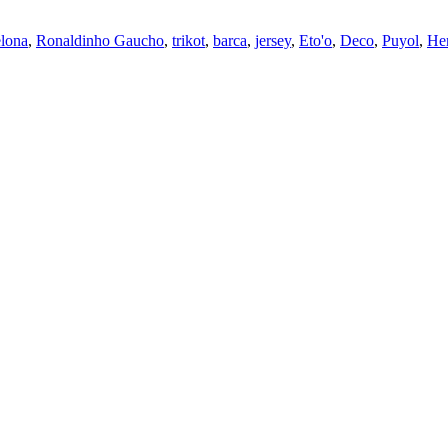
elona
,
Ronaldinho Gaucho
,
trikot
,
barca
,
jersey
,
Eto'o
,
Deco
,
Puyol
,
He