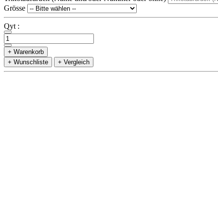
Grösse
Qyt :
+ Warenkorb
+ Wunschliste
+ Vergleich