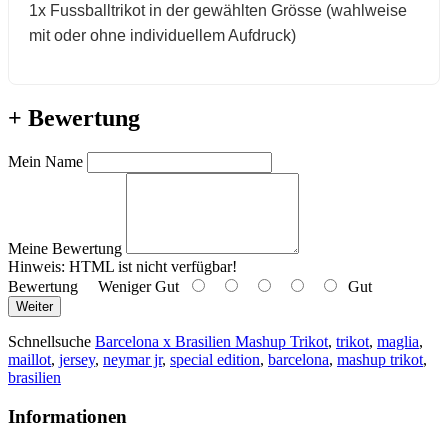
1x Fussballtrikot in der gewählten Grösse (wahlweise
mit oder ohne individuellem Aufdruck)
+ Bewertung
Mein Name
Meine Bewertung
Hinweis:
HTML ist nicht verfügbar!
Bewertung
Weniger Gut
Gut
Weiter
Schnellsuche
Barcelona x Brasilien Mashup Trikot
,
trikot
,
maglia
,
maillot
,
jersey
,
neymar jr
,
special edition
,
barcelona
,
mashup trikot
,
brasilien
Informationen