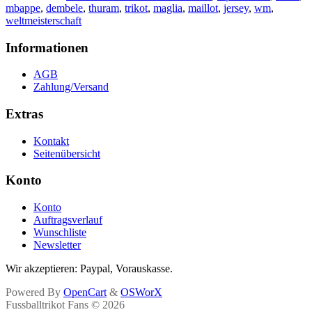
mbappe
,
dembele
,
thuram
,
trikot
,
maglia
,
maillot
,
jersey
,
wm
,
weltmeisterschaft
Informationen
AGB
Zahlung/Versand
Extras
Kontakt
Seitenübersicht
Konto
Konto
Auftragsverlauf
Wunschliste
Newsletter
Wir akzeptieren: Paypal, Vorauskasse.
Powered By
OpenCart
&
OSWorX
Fussballtrikot Fans © 2026