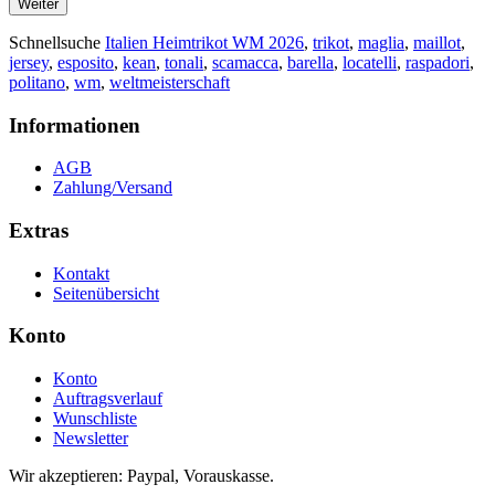
Weiter
Schnellsuche
Italien Heimtrikot WM 2026
,
trikot
,
maglia
,
maillot
,
jersey
,
esposito
,
kean
,
tonali
,
scamacca
,
barella
,
locatelli
,
raspadori
,
politano
,
wm
,
weltmeisterschaft
Informationen
AGB
Zahlung/Versand
Extras
Kontakt
Seitenübersicht
Konto
Konto
Auftragsverlauf
Wunschliste
Newsletter
Wir akzeptieren: Paypal, Vorauskasse.