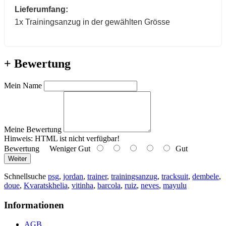
Lieferumfang:
1x Trainingsanzug in der gewählten Grösse
+ Bewertung
Mein Name
Meine Bewertung
Hinweis:
HTML ist nicht verfügbar!
Bewertung
Weniger Gut
Gut
Weiter
Schnellsuche
psg
,
jordan
,
trainer
,
trainingsanzug
,
tracksuit
,
dembele
,
doue
,
Kvaratskhelia
,
vitinha
,
barcola
,
ruiz
,
neves
,
mayulu
Informationen
AGB